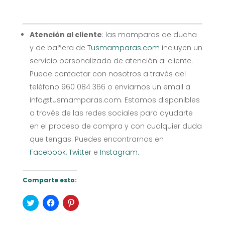
Atención al cliente
: las mamparas de ducha
y de bañera de
Tusmamparas.com
incluyen un
servicio personalizado de atención al cliente.
Puede contactar con nosotros a través del
teléfono 960 084 366 o enviarnos un email a
info@tusmamparas.com. Estamos disponibles
a través de las redes sociales para ayudarte
en el proceso de compra y con cualquier duda
que tengas. Puedes encontrarnos en
Facebook,
Twitter
e
Instagram.
Comparte esto:
Haz
Haz
Haz
clic
clic
clic
para
para
para
compartir
compartir
compartir