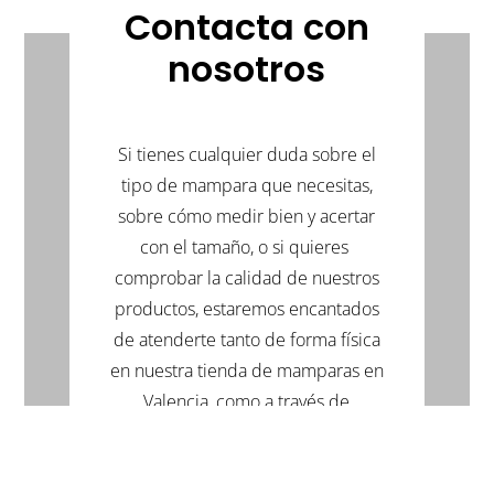
en
en
en
Contacta con
Twitter
Facebook
Pinterest
(Se
(Se
(Se
abre
abre
abre
nosotros
en
en
en
una
una
una
ventana
ventana
ventana
nueva)
nueva)
nueva)
Si tienes cualquier duda sobre el
tipo de mampara que necesitas,
sobre cómo medir bien y acertar
con el tamaño, o si quieres
comprobar la calidad de nuestros
productos, estaremos encantados
de atenderte tanto de forma física
en nuestra tienda de mamparas en
Valencia, como a través de
cualquiera de los canales digitales
que ponemos a disposición.