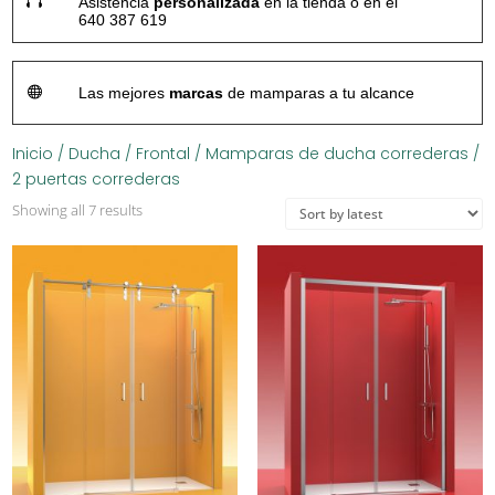

Asistencia
personalizada
en la tienda o en el
640 387 619

Las mejores
marcas
de mamparas a tu alcance
Inicio
/
Ducha
/
Frontal
/
Mamparas de ducha correderas
/
2 puertas correderas
Showing all 7 results