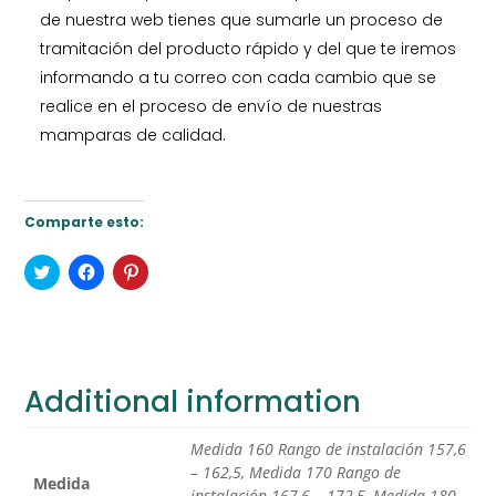
de nuestra web tienes que sumarle un proceso de
tramitación del producto rápido y del que te iremos
informando a tu correo con cada cambio que se
realice en el proceso de envío de nuestras
mamparas de calidad.
Comparte esto:
H
H
H
a
a
a
z
z
z
c
c
c
l
l
l
i
i
i
c
c
c
p
p
p
a
a
a
Additional information
r
r
r
a
a
a
c
c
c
o
o
o
Medida 160 Rango de instalación 157,6
m
m
m
p
p
p
– 162,5, Medida 170 Rango de
Medida
a
a
a
instalación 167,6 – 172,5, Medida 180