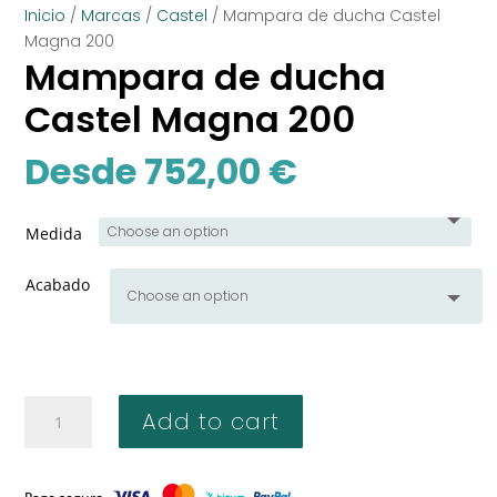
Inicio
/
Marcas
/
Castel
/ Mampara de ducha Castel
Magna 200
Mampara de ducha
Castel Magna 200
Desde
752,00
€
Medida
Acabado
Mampara
Add to cart
de
ducha
Castel