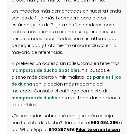
problemas y su mantenimiento es mínimo.
v
e
u
a
v
e
Los modelos más demandados en nuestra tienda
)
a
v
)
a
son los de 1 fijo más 1 corredera para platos
)
estándar, y los de 2 fijos más 2 correderas para
platos más anchos o cuando se quiere acceso
desde ambos lados. Todos con cristal templado
de seguridad y tratamiento antical incluido en la
mayoría de referencias.
Si prefieres un acceso sin raíles, también tenemos
mamparas de ducha abatibles
. Y si buscas el
diseño más abierto y minimalista, los
paneles fijos
de ducha
son la opción más moderna del
mercado. Consulta el catálogo completo de
mamparas de ducha
para ver todas las opciones
disponibles.
¿Tienes dudas sobre qué configuración encaja
con tu plato de ducha? Llámanos al
960 084 366
o
por WhatsApp al
640 387 619
.
Pilar te orienta con