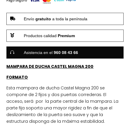
Pago seguro
Magna
200
quantity

Envío
gratuito
a toda la península

Productos calidad
Premium

Asistencia en el
960 08 43 66
MAMPARA DE DUCHA CASTEL MAGNA 200
FORMATO
Esta mampara de ducha Castel Magna 200 se
compone de 2 fijos y dos puertas correderas. El
acceso, será por la parte central de la mampara. La
parte fija soporta una mayor rigidez a fin de que el
deslizamiento de la puerta sea suave y que la
estructura disponga de la máxima estabilidad.