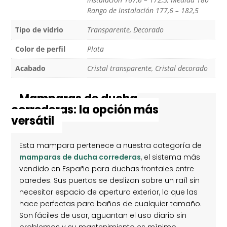
r
r
r
t
t
t
Rango de instalación 177,6 – 182,5
i
i
i
r
r
r
e
e
e
Tipo de vidrio
Transparente, Decorado
n
n
n
T
F
P
w
a
i
Color de perfil
Plata
i
c
n
t
e
t
t
b
e
Acabado
Cristal transparente, Cristal decorado
e
o
r
r
o
e
(
k
s
S
(
t
Mamparas de ducha
e
S
(
correderas: la opción más
a
e
S
b
a
e
versátil
r
b
a
e
r
b
e
e
r
n
e
e
Esta mampara pertenece a nuestra categoría de
u
n
e
n
u
n
mamparas de ducha correderas
, el sistema más
a
n
u
v
a
n
vendido en España para duchas frontales entre
e
v
a
n
e
v
paredes. Sus puertas se deslizan sobre un raíl sin
t
n
e
necesitar espacio de apertura exterior, lo que las
a
t
n
n
a
t
hace perfectas para baños de cualquier tamaño.
a
n
a
n
a
n
Son fáciles de usar, aguantan el uso diario sin
u
n
a
e
u
n