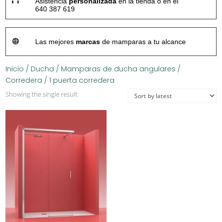

Asistencia
personalizada
en la tienda o en el
640 387 619

Las mejores
marcas
de mamparas a tu alcance
Inicio
/
Ducha
/
Mamparas de ducha angulares
/
Corredera
/ 1 puerta corredera
Showing the single result