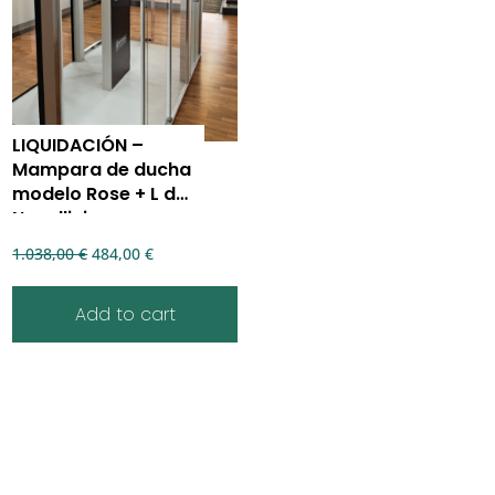
LIQUIDACIÓN –
Mampara de ducha
modelo Rose + L de
Novellini
1.038,00
€
484,00
€
Add to cart