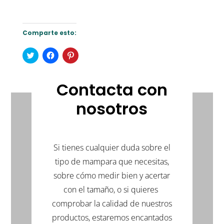
Comparte esto:
Haz
Haz
Haz
clic
clic
clic
para
para
para
compartir
compartir
compartir
en
en
en
Contacta con
Twitter
Facebook
Pinterest
(Se
(Se
(Se
abre
abre
abre
nosotros
en
en
en
una
una
una
ventana
ventana
ventana
nueva)
nueva)
nueva)
Si tienes cualquier duda sobre el
tipo de mampara que necesitas,
sobre cómo medir bien y acertar
con el tamaño, o si quieres
comprobar la calidad de nuestros
productos, estaremos encantados