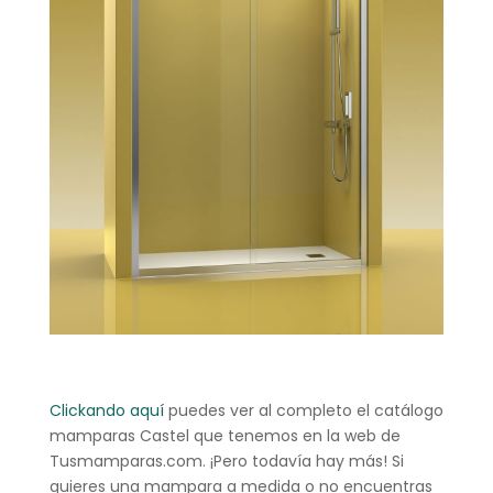
Clickando aquí
puedes ver al completo el catálogo
mamparas Castel que tenemos en la web de
Tusmamparas.com. ¡Pero todavía hay más! Si
quieres una mampara a medida o no encuentras