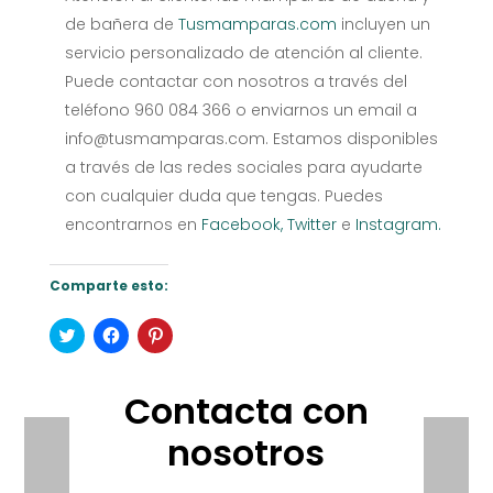
de bañera de
Tusmamparas.com
incluyen un
servicio personalizado de atención al cliente.
Puede contactar con nosotros a través del
teléfono 960 084 366 o enviarnos un email a
info@tusmamparas.com. Estamos disponibles
a través de las redes sociales para ayudarte
con cualquier duda que tengas. Puedes
encontrarnos en
Facebook,
Twitter
e
Instagram.
Comparte esto:
Haz
Haz
Haz
clic
clic
clic
para
para
para
compartir
compartir
compartir
en
en
en
Contacta con
Twitter
Facebook
Pinterest
(Se
(Se
(Se
abre
abre
abre
nosotros
en
en
en
una
una
una
ventana
ventana
ventana
nueva)
nueva)
nueva)