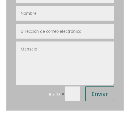
Enviar
=
5 + 15