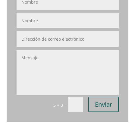
Enviar
=
5 + 3