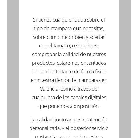
ventana
ventana
ventana
nueva)
nueva)
nueva)
Si tienes cualquier duda sobre el
tipo de mampara que necesitas,
sobre cómo medir bien y acertar
con el tamaño, o si quieres
comprobar la calidad de nuestros
productos, estaremos encantados
de atenderte tanto de forma física
en nuestra tienda de mamparas en
Valencia, como a través de
cualquiera de los canales digitales
que ponemos a disposición.
La calidad, junto an uestra atención
personalizada, y el posterior servicio
postventa, son dos de nuestros