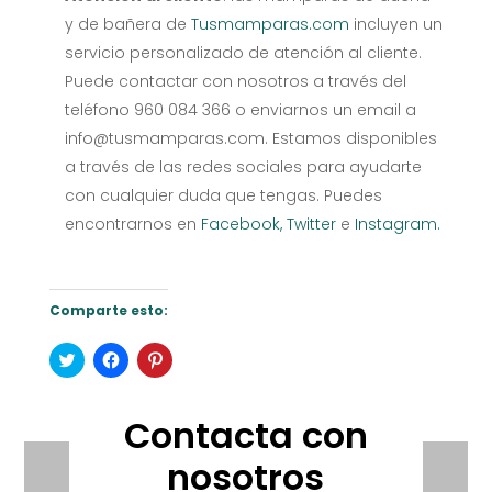
y de bañera de
Tusmamparas.com
incluyen un
servicio personalizado de atención al cliente.
Puede contactar con nosotros a través del
teléfono 960 084 366 o enviarnos un email a
info@tusmamparas.com. Estamos disponibles
a través de las redes sociales para ayudarte
con cualquier duda que tengas. Puedes
encontrarnos en
Facebook,
Twitter
e
Instagram.
Comparte esto:
Haz
Haz
Haz
clic
clic
clic
para
para
para
compartir
compartir
compartir
en
en
en
Contacta con
Twitter
Facebook
Pinterest
(Se
(Se
(Se
abre
abre
abre
nosotros
en
en
en
una
una
una