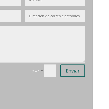
Enviar
=
7 + 1