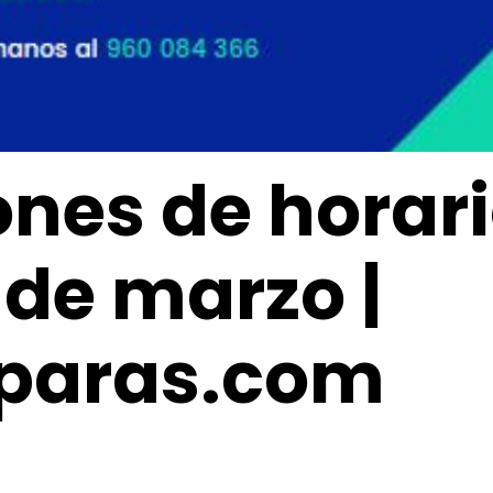
ones de horar
1 de marzo |
aras.com