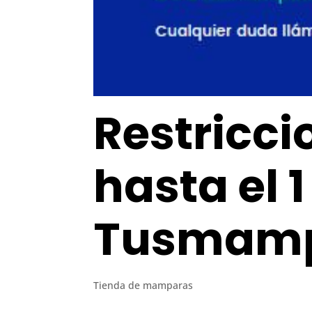
Restricci
hasta el 
Tusmamp
Tienda de mamparas