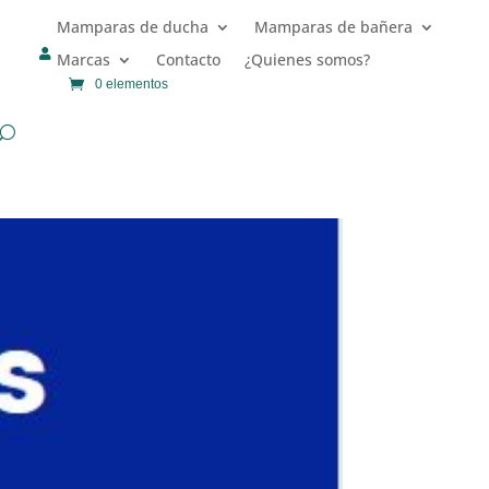
Mamparas de ducha
Mamparas de bañera

Marcas
Contacto
¿Quienes somos?
0 elementos