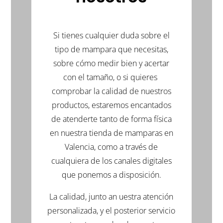
una
una
una
ventana
ventana
ventana
nueva)
nueva)
nueva)
Si tienes cualquier duda sobre el
tipo de mampara que necesitas,
sobre cómo medir bien y acertar
con el tamaño, o si quieres
comprobar la calidad de nuestros
productos, estaremos encantados
de atenderte tanto de forma física
en nuestra tienda de mamparas en
Valencia, como a través de
cualquiera de los canales digitales
que ponemos a disposición.
La calidad, junto an uestra atención
personalizada, y el posterior servicio