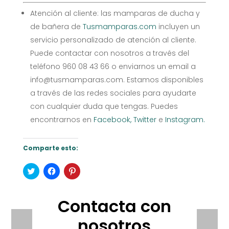
Atención al cliente: las mamparas de ducha y
de bañera de
Tusmamparas.com
incluyen un
servicio personalizado de atención al cliente.
Puede contactar con nosotros a través del
teléfono 960 08 43 66 o enviarnos un email a
info@tusmamparas.com. Estamos disponibles
a través de las redes sociales para ayudarte
con cualquier duda que tengas. Puedes
encontrarnos en
Facebook,
Twitter
e
Instagram.
Comparte esto:
Haz
Haz
Haz
clic
clic
clic
para
para
para
compartir
compartir
compartir
en
en
en
Contacta con
Twitter
Facebook
Pinterest
(Se
(Se
(Se
abre
abre
abre
nosotros
en
en
en