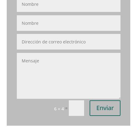
Enviar
=
6 + 4