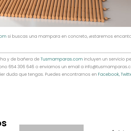
com
si buscas una mampara en concreto, ¡estaremos encanta
cha y de bañera de
Tusmamparas.com
incluyen un servicio p
éfono 654 306 646 o enviarnos un email a info@tusmamparas.c
uier duda que tengas. Puedes encontrarnos en
Facebook,
Twitt
os