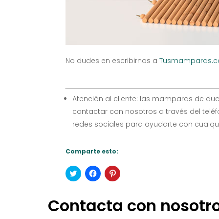
No dudes en escribirnos a
Tusmamparas.
Atención al cliente: las mamparas de du
contactar con nosotros a través del tel
redes sociales para ayudarte con cualq
Comparte esto:
Haz
Haz
Haz
clic
clic
clic
para
para
para
compartir
compartir
compartir
en
en
en
Contacta con nosotr
Twitter
Facebook
Pinterest
(Se
(Se
(Se
abre
abre
abre