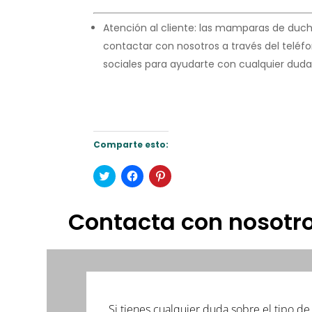
Atención al cliente: las mamparas de duc
contactar con nosotros a través del telé
sociales para ayudarte con cualquier dud
Comparte esto:
Haz
Haz
Haz
clic
clic
clic
para
para
para
compartir
compartir
compartir
en
en
en
Contacta con nosotr
Twitter
Facebook
Pinterest
(Se
(Se
(Se
abre
abre
abre
en
en
en
una
una
una
ventana
ventana
ventana
nueva)
nueva)
nueva)
Si tienes cualquier duda sobre el tipo 