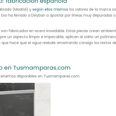
 fabricación española
abrada (Madrid) y
según ellos mismos
los valores de la marca s
so ha llevado a Deyban a apostar por líneas muy depuradas co
n fabricados en acero inoxidable. Estas piezas crean ambiente
re un aspecto limpio e impecable, aplican al vidrio un polím
que hace que el agua resbale arrastrando consigo los restos d
go en Tusmamparas.com
tenemos disponibles en Tusmamparas.com.