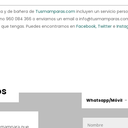
ha y de bañera de
Tusmamparas.com
incluyen un servicio perso
fono 960 084 366 o enviarnos un email a info@tusmamparas.com.
a que tengas. Puedes encontrarnos en
Facebook,
Twitter
e
Insta
os
Whatsapp/Móvil
de mampara que