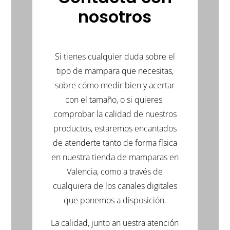
(Se
(Se
(Se
abre
abre
abre
nosotros
en
en
en
una
una
una
ventana
ventana
ventana
nueva)
nueva)
nueva)
Si tienes cualquier duda sobre el
tipo de mampara que necesitas,
sobre cómo medir bien y acertar
con el tamaño, o si quieres
comprobar la calidad de nuestros
productos, estaremos encantados
de atenderte tanto de forma física
en nuestra tienda de mamparas en
Valencia, como a través de
cualquiera de los canales digitales
que ponemos a disposición.
La calidad, junto an uestra atención