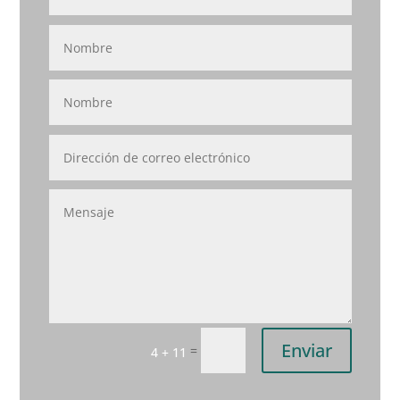
Enviar
=
4 + 11