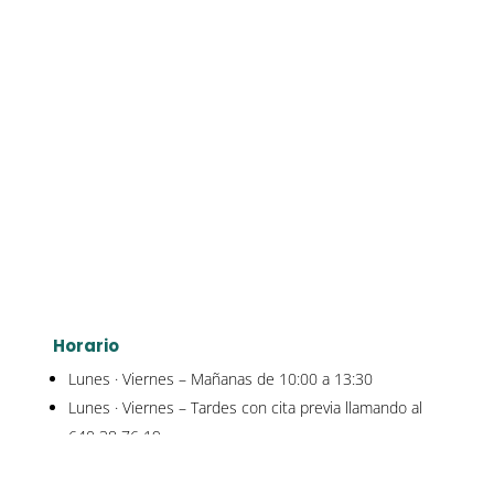
Horario
Lunes · Viernes – Mañanas de 10:00 a 13:30
Lunes · Viernes – Tardes con cita previa llamando al
640 38 76 19
Sábados y Domingos – Cerrado