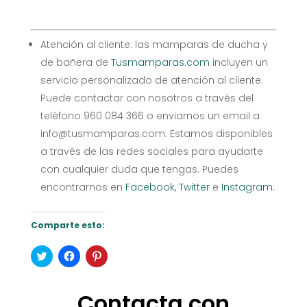
Atención al cliente: las mamparas de ducha y
de bañera de
Tusmamparas.com
incluyen un
servicio personalizado de atención al cliente.
Puede contactar con nosotros a través del
teléfono 960 084 366 o enviarnos un email a
info@tusmamparas.com. Estamos disponibles
a través de las redes sociales para ayudarte
con cualquier duda que tengas. Puedes
encontrarnos en
Facebook,
Twitter
e
Instagram.
Comparte esto:
Haz
Haz
Haz
clic
clic
clic
para
para
para
compartir
compartir
compartir
en
en
en
Contacta con
Twitter
Facebook
Pinterest