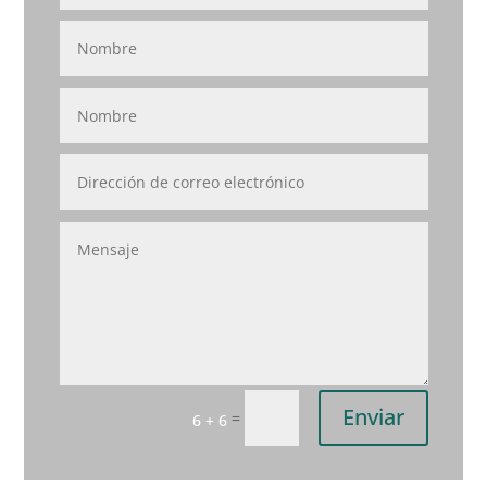
Enviar
=
6 + 6