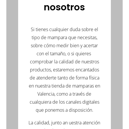
abre
abre
abre
nosotros
en
en
en
una
una
una
ventana
ventana
ventana
nueva)
nueva)
nueva)
Si tienes cualquier duda sobre el
tipo de mampara que necesitas,
sobre cómo medir bien y acertar
con el tamaño, o si quieres
comprobar la calidad de nuestros
productos, estaremos encantados
de atenderte tanto de forma física
en nuestra tienda de mamparas en
Valencia, como a través de
cualquiera de los canales digitales
que ponemos a disposición.
La calidad, junto an uestra atención