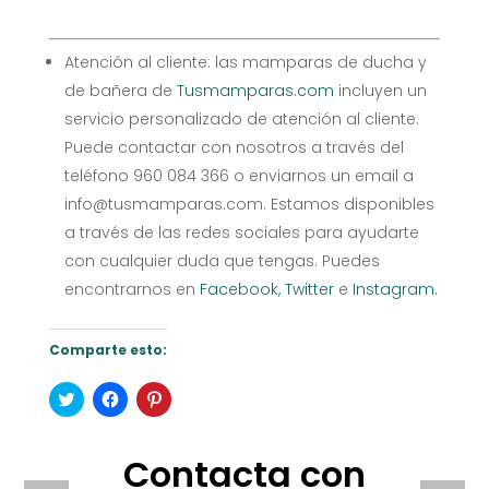
Atención al cliente: las mamparas de ducha y
de bañera de
Tusmamparas.com
incluyen un
servicio personalizado de atención al cliente.
Puede contactar con nosotros a través del
teléfono 960 084 366 o enviarnos un email a
info@tusmamparas.com. Estamos disponibles
a través de las redes sociales para ayudarte
con cualquier duda que tengas. Puedes
encontrarnos en
Facebook,
Twitter
e
Instagram.
Comparte esto:
Haz
Haz
Haz
clic
clic
clic
para
para
para
compartir
compartir
compartir
en
en
en
Contacta con
Twitter
Facebook
Pinterest
(Se
(Se
(Se