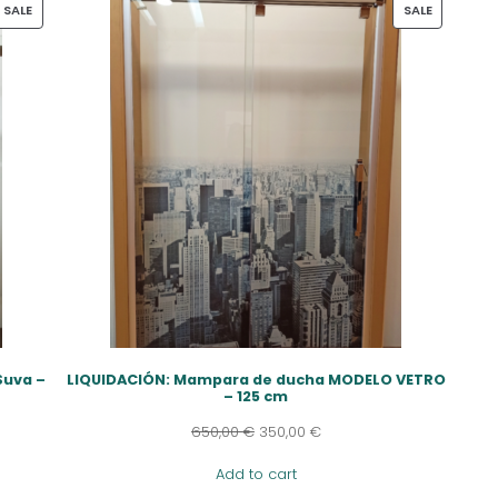
PRODUCT
PRODUCT
SALE
SALE
ON
ON
SALE
SALE
Suva –
LIQUIDACIÓN: Mampara de ducha MODELO VETRO
– 125 cm
650,00
€
350,00
€
Add to cart