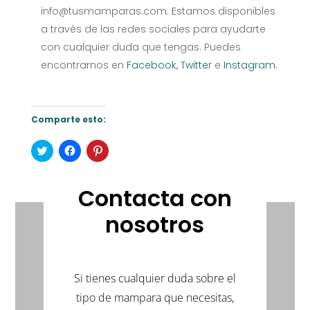
info@tusmamparas.com. Estamos disponibles
a través de las redes sociales para ayudarte
con cualquier duda que tengas. Puedes
encontrarnos en
Facebook,
Twitter
e
Instagram.
Comparte esto:
Haz
Haz
Haz
clic
clic
clic
para
para
para
compartir
compartir
compartir
en
en
en
Contacta con
Twitter
Facebook
Pinterest
(Se
(Se
(Se
abre
abre
abre
nosotros
en
en
en
una
una
una
ventana
ventana
ventana
nueva)
nueva)
nueva)
Si tienes cualquier duda sobre el
tipo de mampara que necesitas,