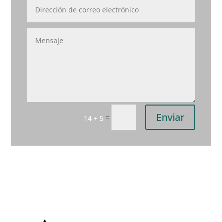
Enviar
=
14 + 5