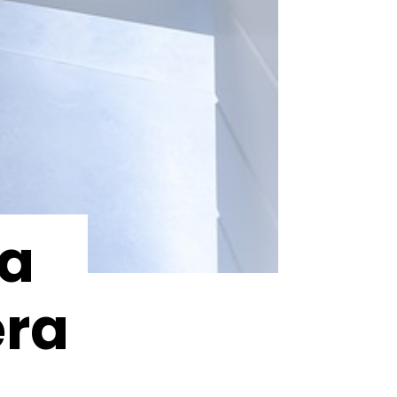
ba
ra