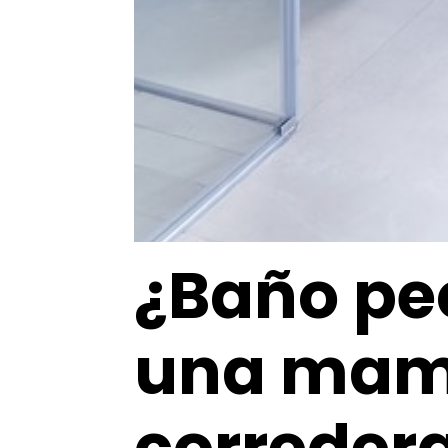
¿Baño pe
una mam
correder