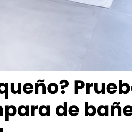
queño? Prue
para de bañe
a