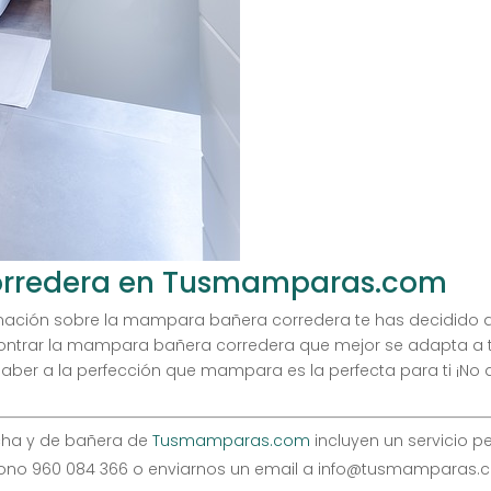
orredera en Tusmamparas.com
ación sobre la mampara bañera corredera te has decidido a
trar la mampara bañera corredera que mejor se adapta a tu
er a la perfección que mampara es la perfecta para ti ¡No 
cha y de bañera de
Tusmamparas.com
incluyen un servicio p
éfono 960 084 366 o enviarnos un email a info@tusmamparas.c