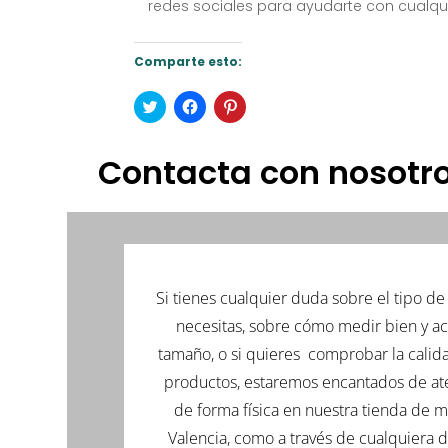
redes sociales para ayudarte con cualq
Comparte esto:
Haz
Haz
Haz
clic
clic
clic
para
para
para
compartir
compartir
compartir
en
en
en
Contacta con nosotr
Twitter
Facebook
Pinterest
(Se
(Se
(Se
abre
abre
abre
en
en
en
una
una
una
ventana
ventana
ventana
nueva)
nueva)
nueva)
Si tienes cualquier duda sobre el tipo 
necesitas, sobre cómo medir bien y ac
tamaño, o si quieres comprobar la calid
productos, estaremos encantados de at
de forma física en nuestra tienda de
Valencia, como a través de cualquiera d