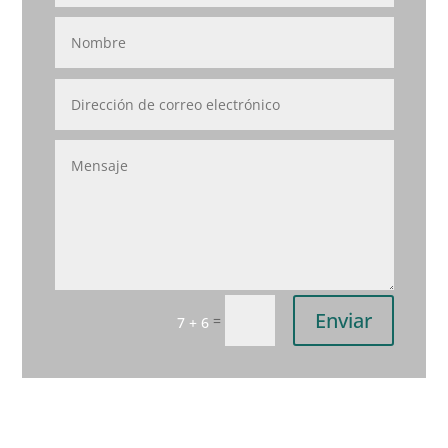
Enviar
=
7 + 6