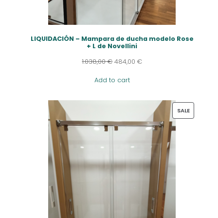
LIQUIDACIÓN – Mampara de ducha modelo Rose
+ L de Novellini
1.038,00
€
484,00
€
Add to cart
PRODUCT
SALE
ON
SALE