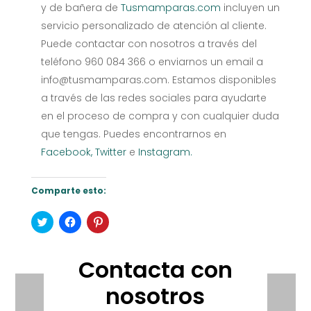
y de bañera de
Tusmamparas.com
incluyen un
servicio personalizado de atención al cliente.
Puede contactar con nosotros a través del
teléfono 960 084 366 o enviarnos un email a
info@tusmamparas.com. Estamos disponibles
a través de las redes sociales para ayudarte
en el proceso de compra y con cualquier duda
que tengas. Puedes encontrarnos en
Facebook,
Twitter
e
Instagram.
Comparte esto:
Haz
Haz
Haz
clic
clic
clic
para
para
para
compartir
compartir
compartir
en
en
en
Contacta con
Twitter
Facebook
Pinterest
(Se
(Se
(Se
abre
abre
abre
nosotros
en
en
en
una
una
una
ventana
ventana
ventana