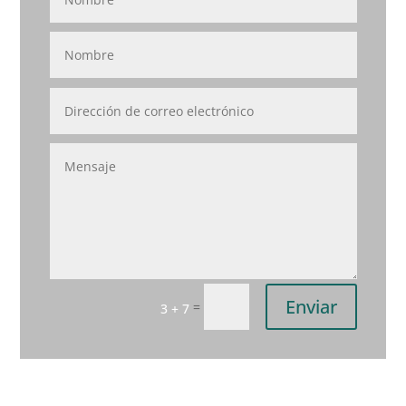
Enviar
=
3 + 7