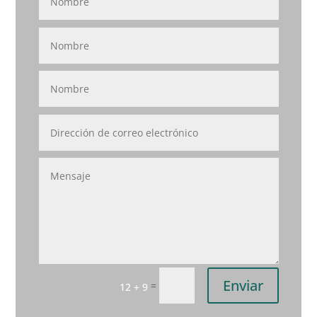
Enviar
=
12 + 9