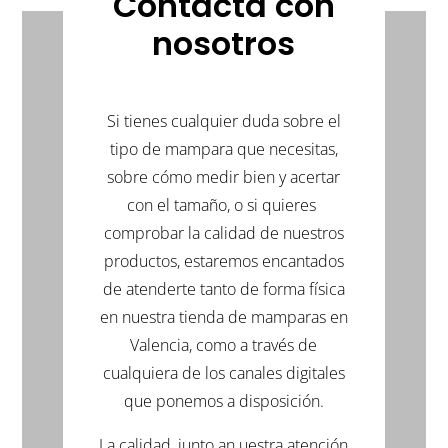
Contacta con
(Se
(Se
(Se
abre
abre
abre
nosotros
en
en
en
una
una
una
ventana
ventana
ventana
nueva)
nueva)
nueva)
Si tienes cualquier duda sobre el
tipo de mampara que necesitas,
sobre cómo medir bien y acertar
con el tamaño, o si quieres
comprobar la calidad de nuestros
productos, estaremos encantados
de atenderte tanto de forma física
en nuestra tienda de mamparas en
Valencia, como a través de
cualquiera de los canales digitales
que ponemos a disposición.
La calidad, junto an uestra atención