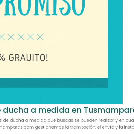
ducha a medida en Tusmamparas
de ducha a medida que buscas se pueden realizar y en cuán
aras.com gestionamos la tramitación, el envío y la instalaci