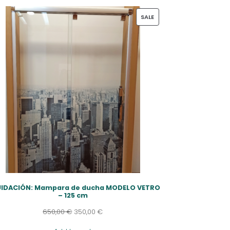
PRODUCT
SALE
ON
SALE
UIDACIÓN: Mampara de ducha MODELO VETRO
– 125 cm
650,00
€
350,00
€