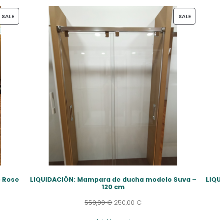
PRODUCT
PRODUCT
SALE
SALE
ON
ON
SALE
SALE
 Rose
LIQUIDACIÓN: Mampara de ducha modelo Suva –
LIQ
120 cm
550,00
€
250,00
€