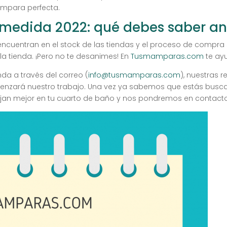
ampara perfecta.
edida 2022: qué debes saber an
uentran en el stock de las tiendas y el proceso de compra 
a tienda. ¡Pero no te desanimes! En
Tusmamparas.com
te ay
da a través del correo (
info@tusmamparas.com
), nuestras r
omenzará nuestro trabajo. Una vez ya sabemos que estás b
an mejor en tu cuarto de baño y nos pondremos en contacto c