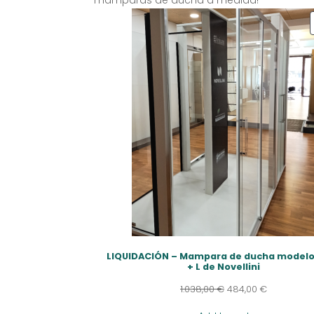
mamparas de ducha a medida!
LIQUIDACIÓN – Mampara de ducha modelo
+ L de Novellini
1.038,00
€
484,00
€