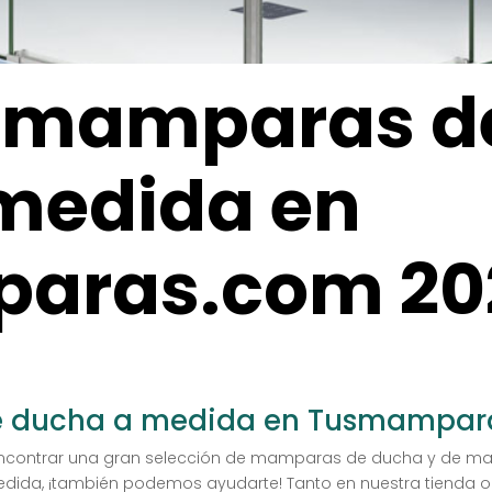
 mamparas d
medida en
aras.com 20
 ducha a medida en Tusmampar
contrar una gran selección de mamparas de ducha y de ma
ida, ¡también podemos ayudarte! Tanto en nuestra tienda on