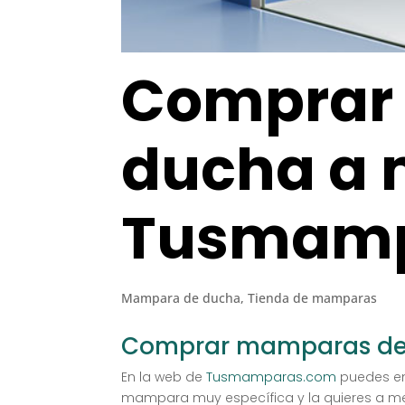
Comprar
ducha a 
Tusmamp
Mampara de ducha
,
Tienda de mamparas
Comprar mamparas de
En la web de
Tusmamparas.com
puedes en
mampara muy específica y la quieres a med